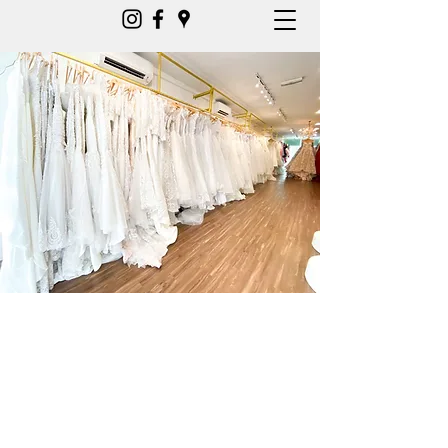
ketvondeegowns@gmail.com
0179717889