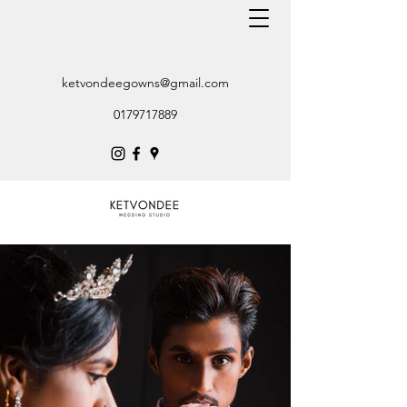
ketvondeegowns@gmail.com
0179717889